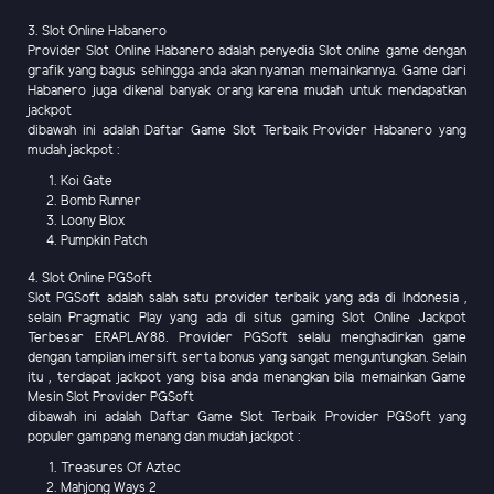
3. Slot Online Habanero
Provider Slot Online Habanero adalah penyedia Slot online game dengan
grafik yang bagus sehingga anda akan nyaman memainkannya. Game dari
Habanero juga dikenal banyak orang karena mudah untuk mendapatkan
jackpot
dibawah ini adalah Daftar Game Slot Terbaik Provider Habanero yang
mudah jackpot :
Koi Gate
Bomb Runner
Loony Blox
Pumpkin Patch
4. Slot Online PGSoft
Slot PGSoft adalah salah satu provider terbaik yang ada di Indonesia ,
selain Pragmatic Play yang ada di situs gaming Slot Online Jackpot
Terbesar ERAPLAY88. Provider PGSoft selalu menghadirkan game
dengan tampilan imersift serta bonus yang sangat menguntungkan. Selain
itu , terdapat jackpot yang bisa anda menangkan bila memainkan Game
Mesin Slot Provider PGSoft
dibawah ini adalah Daftar Game Slot Terbaik Provider PGSoft yang
populer gampang menang dan mudah jackpot :
Treasures Of Aztec
Mahjong Ways 2