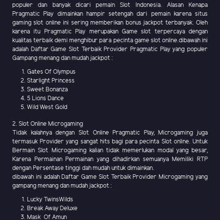
populer dan banyak dicari pemain Slot Indonesia. Alasan Kenapa
Pragmatic Play dimainkan hampir setengah dari pemain karena situs
gaming slot online ini sering memberikan bonus jackpot terbanyak. Oleh
karena itu Pragmatic Play merupakan Game slot terpercaya dengan
kualitas terbaik demi menghibur para pecinta game slot online.dibawah ini
adalah Daftar Game Slot Terbaik Provider Pragmatic Play yang populer
Gampang menang dan mudah jackpot :
Gates Of Olympus
Starlight Princess
Sweet Bonanza
5 Lions Dance
Wild West Gold
2. Slot Online Microgaming
Tidak kalahnya dengan Slot Online Pragmatic Play, Microgaming juga
termasuk Provider yang sangat hits bagi para pecinta Slot online. Untuk
Bermain Slot Microgaming kalian tidak memerlukan modal yang besar,
Karena Permainan Permainan yang dihadirkan semuanya Memiliki RTP
dengan Persentase tinggi dah mudah untuk dimainkan.
dibawah ini adalah Daftar Game Slot Terbaik Provider Microgaming yang
gampang menang dan mudah jackpot :
Lucky TwinsWilds
Break Away Deluxe
Mask Of Amun