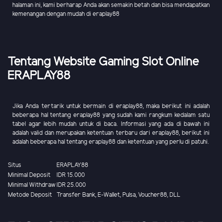
halaman ini, kami berharap Anda akan semakin betah dan bisa mendapatkan
kemenangan dengan mudah di eraplay88
Tentang Website Gaming Slot Online
ERAPLAY88
Jika Anda tertarik untuk bermain di eraplay88, maka berikut ini adalah
beberapa hal tentang eraplay88 yang sudah kami rangkum kedalam satu
tabel agar lebih mudah untuk di baca. Informasi yang ada di bawah ini
adalah valid dan merupakan ketentuan terbaru dari eraplay88, berikut ini
adalah beberapa hal tentang eraplay88 dan ketentuan yang perlu di patuhi.
Situs
ERAPLAY88
Minimal Deposit
IDR 15.000
Minimal Withdraw
IDR 25.000
Metode Deposit
Transfer Bank, E-Wallet, Pulsa, Voucher88, DLL