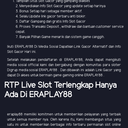
Tampilan Situs Slot Gacor yang gampang diakses
2. Menyediakan Info Slot Gacor yang update setiap harinya
3. Bonus Setiap hari sebagai member aktif.
4. Selalu Update link gacor terbaru anti blokir.
5. Daftar Gampang dan gratis Info Slot Gacor
6. Proses Transaksi Deposit , withdraw dan bantuan customer service
cepat.
7. Banyak Pilihan Game menarik dan sistem game canggih.
Ikuti ERAPLAY88 Di Media Sosial Dapatkan Link Gacor Alternatif dan Info
Slot Gacor Hari ini.
Setelah melakukan pendaftaran di ERAPLAY88, Anda dapat mengikuti
media sosial official kami dan bergabung dengan komunitas para sloter
Digrup media sosial ERAPLAY88 . Dan dibawah ini adalah Link Gacor yang
dapat Di akses untuk bermain game gaming online ERAPLAY88 .
RTP Live Slot Terlengkap Hanya
Ada Di ERAPLAY88
eraplay88 memiliki komitmen untuk memberikan pelayanan yang terbaik
untuk semua member nya. Oleh karena itu, Kami membangun situs yang
satu ini untuk memberikan berbagai info terbaru permainan slot online