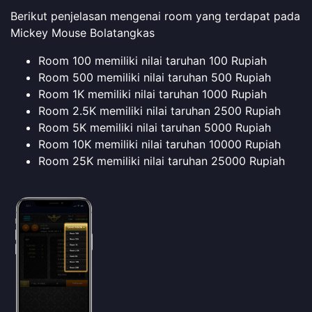
Berikut penjelasan mengenai room yang terdapat pada
Mickey Mouse Bolatangkas
Room 100 memiliki nilai taruhan 100 Rupiah
Room 500 memiliki nilai taruhan 500 Rupiah
Room 1K memiliki nilai taruhan 1000 Rupiah
Room 2.5K memiliki nilai taruhan 2500 Rupiah
Room 5K memiliki nilai taruhan 5000 Rupiah
Room 10K memiliki nilai taruhan 10000 Rupiah
Room 25K memiliki nilai taruhan 25000 Rupiah