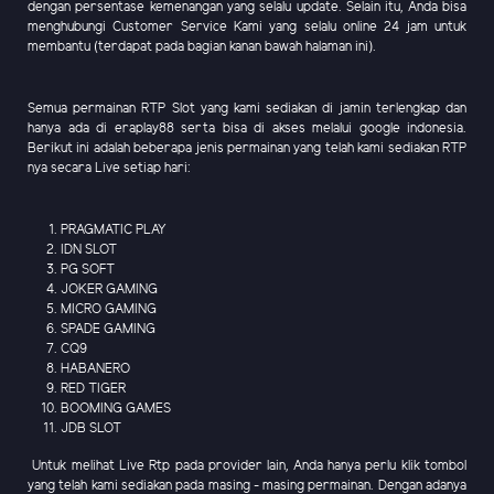
dengan persentase kemenangan yang selalu update. Selain itu, Anda bisa
menghubungi Customer Service Kami yang selalu online 24 jam untuk
membantu (terdapat pada bagian kanan bawah halaman ini).
Semua permainan RTP Slot yang kami sediakan di jamin terlengkap dan
hanya ada di eraplay88 serta bisa di akses melalui google indonesia.
Berikut ini adalah beberapa jenis permainan yang telah kami sediakan RTP
nya secara Live setiap hari:
PRAGMATIC PLAY
IDN SLOT
PG SOFT
JOKER GAMING
MICRO GAMING
SPADE GAMING
CQ9
HABANERO
RED TIGER
BOOMING GAMES
JDB SLOT
Untuk melihat Live Rtp pada provider lain, Anda hanya perlu klik tombol
yang telah kami sediakan pada masing - masing permainan. Dengan adanya