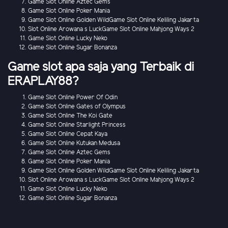
Game Slot Online Aztec Gems
Game Slot Online Poker Mania
Game Slot Online Golden WildGame Slot Online Keliling Jakarta
Slot Online Arowana s LuckGame Slot Online Mahjong Ways 2
Game Slot Online Lucky Neko
Game Slot Online Sugar Bonanza
Game slot apa saja yang Terbaik di
ERAPLAY88?
Game Slot Online Power Of Odin
Game Slot Online Gates of Olympus
Game Slot Online The Koi Gate
Game Slot Online Starlight Princess
Game Slot Online Cepat Kaya
Game Slot Online Kutukan Medusa
Game Slot Online Aztec Gems
Game Slot Online Poker Mania
Game Slot Online Golden WildGame Slot Online Keliling Jakarta
Slot Online Arowana s LuckGame Slot Online Mahjong Ways 2
Game Slot Online Lucky Neko
Game Slot Online Sugar Bonanza