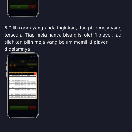
5.Pilih room yang anda inginkan, dan pilih meja yang
tersedia. Tiap meja hanya bisa diisi oleh 1 player, jadi
silahkan pilih meja yang belum memiliki player
didalamnya