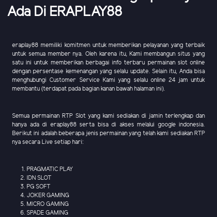
Ada Di ERAPLAY88
eraplay88 memiliki komitmen untuk memberikan pelayanan yang terbaik
untuk semua member nya. Oleh karena itu, Kami membangun situs yang
satu ini untuk memberikan berbagai info terbaru permainan slot online
dengan persentase kemenangan yang selalu update. Selain itu, Anda bisa
menghubungi Customer Service Kami yang selalu online 24 jam untuk
membantu (terdapat pada bagian kanan bawah halaman ini).
Semua permainan RTP Slot yang kami sediakan di jamin terlengkap dan
hanya ada di eraplay88 serta bisa di akses melalui google indonesia.
Berikut ini adalah beberapa jenis permainan yang telah kami sediakan RTP
nya secara Live setiap hari:
PRAGMATIC PLAY
IDN SLOT
PG SOFT
JOKER GAMING
MICRO GAMING
SPADE GAMING