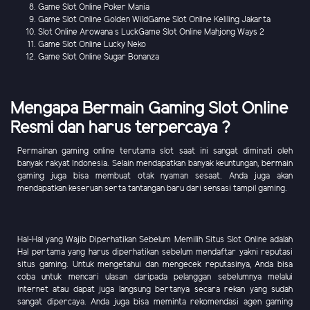
Game Slot Online Poker Mania
Game Slot Online Golden WildGame Slot Online Keliling Jakarta
Slot Online Arowana s LuckGame Slot Online Mahjong Ways 2
Game Slot Online Lucky Neko
Game Slot Online Sugar Bonanza
Mengapa Bermain Gaming Slot Online
Resmi dan harus terpercaya ?
Permainan gaming online terutama slot saat ini sangat diminati oleh
banyak rakyat Indonesia. Selain mendapatkan banyak keuntungan, bermain
gaming juga bisa membuat otak nyaman sesaat. Anda juga akan
mendapatkan keseruan serta tantangan baru dari sensasi tampil gaming.
Hal-Hal yang Wajib Diperhatikan Sebelum Memilih Situs Slot Online adalah
Hal pertama yang harus diperhatikan sebelum mendaftar yakni reputasi
situs gaming. Untuk mengetahui dan mengecek reputasinya, Anda bisa
coba untuk mencari ulasan daripada pelanggan sebelumnya melalui
internet atau dapat juga langsung bertanya secara rekan yang sudah
sangat dipercaya. Anda juga bisa meminta rekomendasi agen gaming