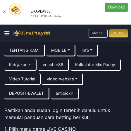
Download
×
ERAPLAY88
ERAPLAY88 Mobile App
MASUK
DAFTAR
TENTANG KAMI
MOBILE
Info
Kebijakan
voucher88
Kalkulator Mix Parlay
Video Tutorial
video-website
DEPOSIT-EWALET
antiblokir
Pastikan anda sudah login terlebih dahulu untuk
memulai panduan cara betting berikut:
1. Pilih menu game LIVE CASINO.