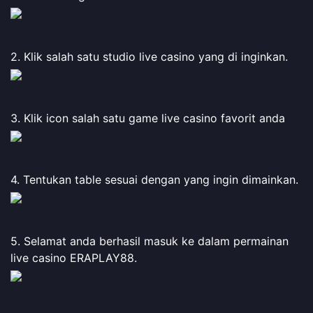
2. Klik salah satu studio live casino yang di inginkan.
3. Klik icon salah satu game live casino favorit anda
4. Tentukan table sesuai dengan yang ingin dimainkan.
5. Selamat anda berhasil masuk ke dalam permainan
live casino ERAPLAY88.