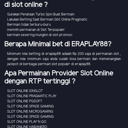
di slot online ?
Gunakan Penataan Turbo Spin Buat Bermain
Lakukan Betting Saat Bermain Slot Online Pragmatic
Bermain tidak terburu-buru
memilih permainan di Slot Terpopuler.
bermain sesering mungkin di slot promosi
Berapa Minimal bet di ERAPLAY88?
Minimum nilai betting di eraplay88 adalah Rp 200 saja di permainan slot ,
dengan nilai minimum saja anda sudah bisa bermain dan memenangkan
jackpot di berbagai permain slot populer di eraplay88.
Apa Permainan Provider Slot Online
dengan RTP tertinggi ?
SLOT ONLINE IDNSLOT
SLOT ONLINE PRAGMATIC PLAY
SLOT ONLINE PGSOFT
SLOT ONLINE SPADE GAMING
SLOT ONLINE MICROGAMING
SLOT ONLINE SPADE GAMING
SLOT ONLINE PLAY'N GO
SLOT ONLINE HABANERO