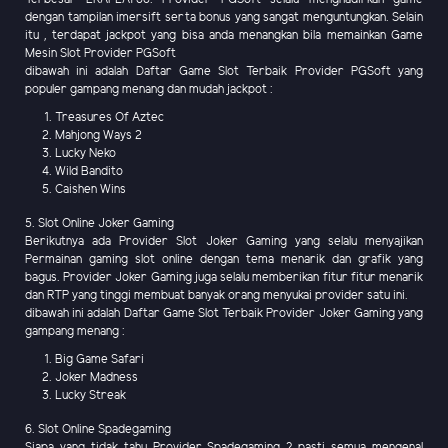
dengan tampilan imersift serta bonus yang sangat menguntungkan. Selain
itu , terdapat jackpot yang bisa anda menangkan bila memainkan Game
Mesin Slot Provider PGSoft
dibawah ini adalah Daftar Game Slot Terbaik Provider PGSoft yang
populer gampang menang dan mudah jackpot :
Treasures Of Aztec
Mahjong Ways 2
Lucky Neko
Wild Bandito
Caishen Wins
5. Slot Online Joker Gaming
Berikutnya ada Provider Slot Joker Gaming yang selalu menyajikan
Permainan gaming slot online dengan tema menarik dan grafik yang
bagus. Provider Joker Gaming juga selalu memberikan fitur fitur menarik
dan RTP yang tinggi membuat banyak orang menyukai provider satu ini.
dibawah ini adalah Daftar Game Slot Terbaik Provider Joker Gaming yang
gampang menang :
Big Game Safari
Joker Madness
Lucky Streak
6. Slot Online Spadegaming
Siapa yang tidak tahu Provider Spadegaming ? pasti semua mengenal