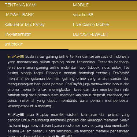
TENTANG KAMI
MOBILE
JADWAL BANK
voucher88
Kalkulator Mix Parlay
Live Casino Mobile
link-alternatif
DEPOSIT-EWALET
antiblokir
EraPlay88
adalah situs gaming online terkini dan terpercaya di Indonesia
yang menawarkan pilihan gaming online terlengkap. Tersedia berbagai
jenis permainan gaming online mulai dari sportsbook, slots, poker, live
casino hingga togel. Dibangun dengan teknologi terbaru, EraPlay88
menjamin pengalaman bermain gaming online yang aman, nyaman, dan
menguntungkan bagi para pemain. EraPlay88 juga menawarkan bonus dan
promo menarik untuk meningkatkan keseruan dan memberikan nilai
tambah bagi para pemain. Kami memberikan bonus deposit, cashback, dan
bonus referral yang dapat membantu para pemain memperbesar
kesempatan untuk menang.
EraPlay88 atau Eraplay memiliki sistem keamanan dan privasi yang
canggih untuk melindungi informasi pribadi dan keuangan member. Selain
itu, kami juga menyediakan layanan customer servise yang siap membantu
selama 24 jam sehari, 7 hari seminggu jika member memiliki pertanyaan
atau masalah saat bermain di EraPlay88.