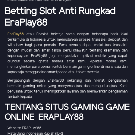
Betting Slot Anti Rungkad
EraPlay88
EraPlay88
atau Eraslot bekerja sama dengan beberapa bank lokal
terkemuka di Indonesia untuk memudahkan proses transaksi deposit dan
withdraw bagi para pemain. Para pemain dapat melakukan transaksi
dengan mudah dan aman tanpa perlu khawatir tentang keamanan dan
kepercayaan. EraPlay88 juga menyediakan aplikasi mobile yang dapat
diunduh secara gratis melalui situs kami. Aplikasi mobile kami
memungkinkan para pemain untuk bermain gaming online di mana saja dan
kapan saja menggunakan smartphone atau tablet mereka.
Bergabunglah dengan EraPlay88 sekarang dan nikmati pengalaman
bermain gaming online yang menyenangkan dan menguntungkan. Kami
berusaha untuk terus meningkatkan layanan dan menawarkan pengalaman
terbaik kepada
TENTANG SITUS GAMING GAME
ONLINE ERAPLAY88
Website ERAPLAY88
Mata Uang Indonesian Rupiah (IDR)